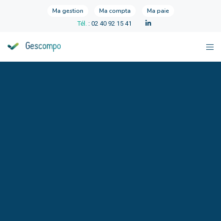
Ma gestion
Ma compta
Ma paie
Tél.
: 02 40 92 15 41