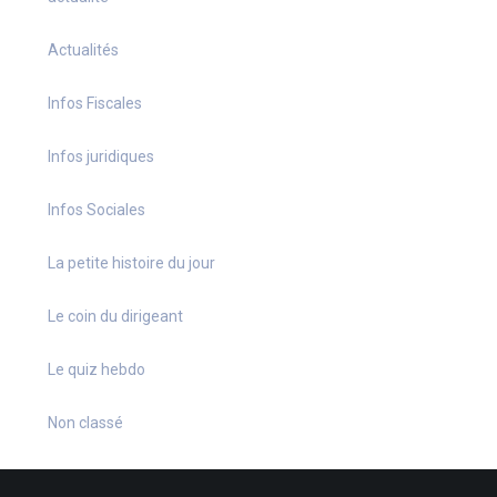
Actualités
Infos Fiscales
Infos juridiques
Infos Sociales
La petite histoire du jour
Le coin du dirigeant
Le quiz hebdo
Non classé
quizz