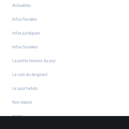
Actualités
Infos Fiscales
Infos juridiques
Infos Sociales
La petite histoire du jour
Le coin du dirigeant
Le quiz hebdo
Non classé
quizz