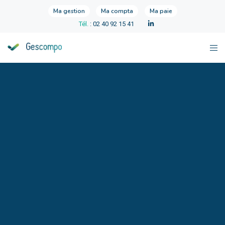
Ma gestion
Ma compta
Ma paie
Tél.
: 02 40 92 15 41