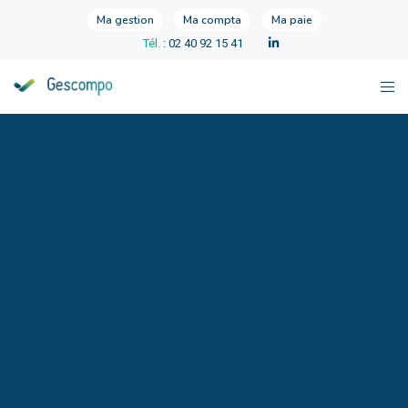
Ma gestion
Ma compta
Ma paie
Tél.
: 02 40 92 15 41