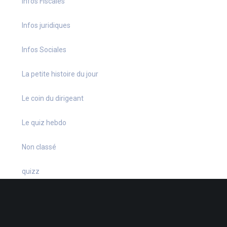
Infos Fiscales
Infos juridiques
Infos Sociales
La petite histoire du jour
Le coin du dirigeant
Le quiz hebdo
Non classé
quizz