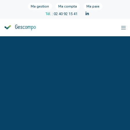
Ma gestion
Ma compta
Ma paie
Tél.
: 02 40 92 15 41