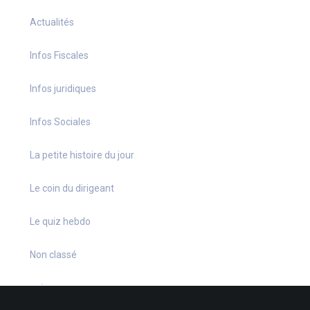
Actualités
Infos Fiscales
Infos juridiques
Infos Sociales
La petite histoire du jour
Le coin du dirigeant
Le quiz hebdo
Non classé
quizz