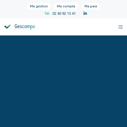
Ma gestion
Ma compta
Ma paie
Tél.
: 02 40 92 15 41