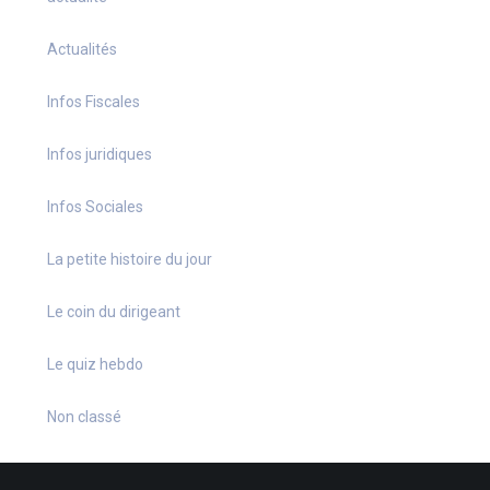
Actualités
Infos Fiscales
Infos juridiques
Infos Sociales
La petite histoire du jour
Le coin du dirigeant
Le quiz hebdo
Non classé
quizz