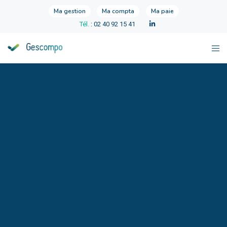
Ma gestion
Ma compta
Ma paie
Tél.
: 02 40 92 15 41