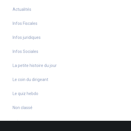
Actualités
Infos Fiscales
Infos juridiques
Infos Sociales
La petite histoire du jour
Le coin du dirigeant
Le quiz hebdo
Non classé
quizz