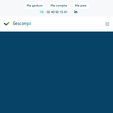
Ma gestion
Ma compta
Ma paie
Tél.
: 02 40 92 15 41