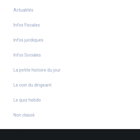
Actualités
Infos Fiscales
Infos juridiques
Infos Sociales
La petite histoire du jour
Le coin du dirigeant
Le quiz hebdo
Non classé
quizz