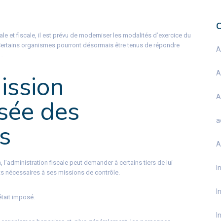
iale et fiscale, il est prévu de moderniser les modalités d’exercice du
 Certains organismes pourront désormais être tenus de répondre
A
t…
A
ission
A
sée des
a
s
A
l’administration fiscale peut demander à certains tiers de lui
I
s nécessaires à ses missions de contrôle.
I
tait imposé.
I