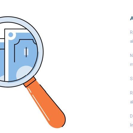
R
a
N
m
S
R
a
D
l