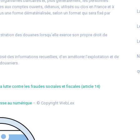
s organismes bancaires et, plus généralement, les personnes
es aux comptes ouverts, détenus, utilisés ou clos en France et à
L
us une forme dématérialisée, selon un format qui sera fixé par
L
istration des douanes lorsqu’elle exerce son propre droit de
L
N
tisé des informations recueillies, d’en améliorer l’exploitation et de
 douaniers.
q
a lutte contre les fraudes sociales et fiscales (article 14)
passe au numérique
– © Copyright WebLex