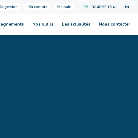
Ma gestion
Ma compta
Ma paie
Tél.
: 02 40 92 15 41
pagnements
Nos outils
Les actualités
Nous contacter