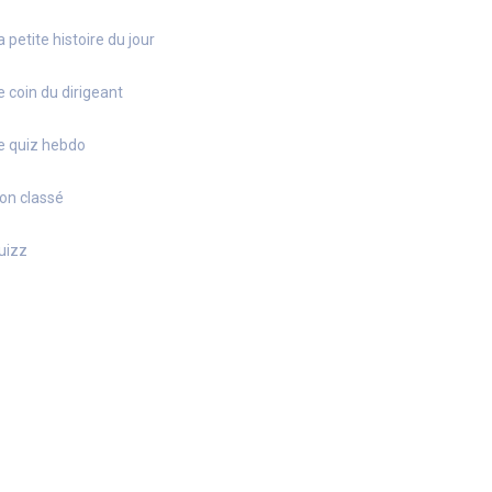
a petite histoire du jour
e coin du dirigeant
e quiz hebdo
on classé
uizz