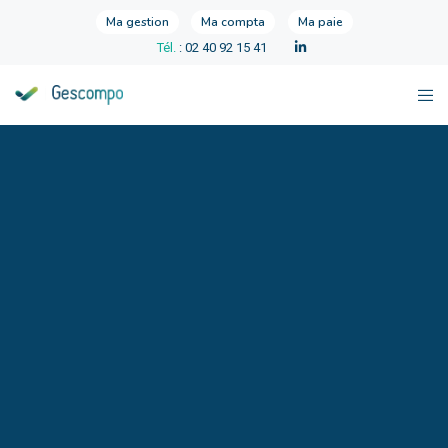
Ma gestion
Ma compta
Ma paie
Tél.
: 02 40 92 15 41