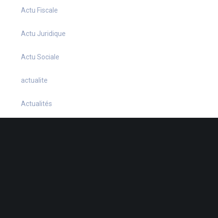
Actu Fiscale
Actu Juridique
Actu Sociale
actualite
Actualités
Infos Fiscales
Infos juridiques
Infos Sociales
La petite histoire du jour