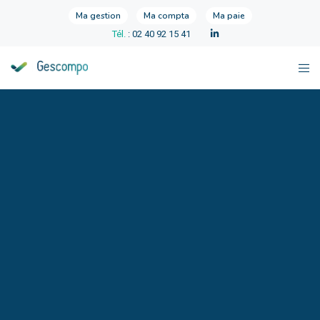
Ma gestion
Ma compta
Ma paie
Tél.
: 02 40 92 15 41