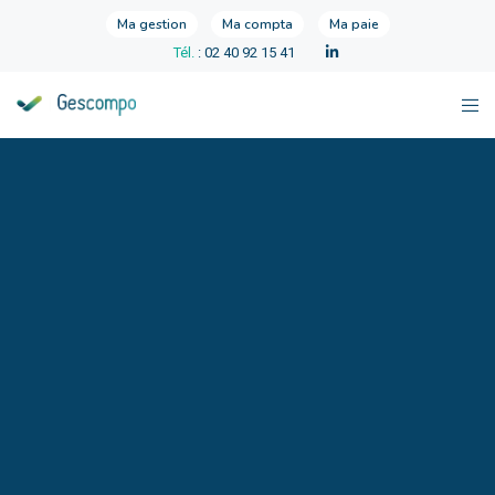
Ma gestion
Ma compta
Ma paie
Tél.
: 02 40 92 15 41