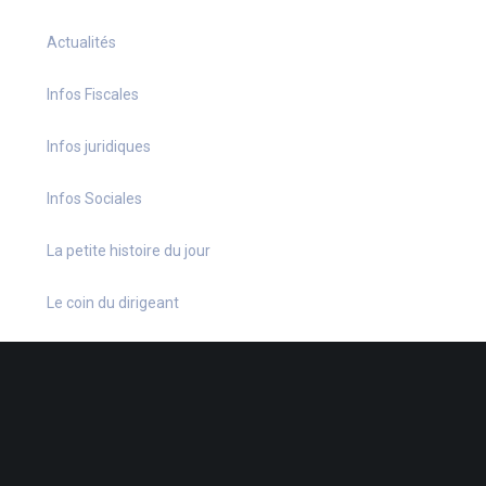
Actualités
Infos Fiscales
Infos juridiques
Infos Sociales
La petite histoire du jour
Le coin du dirigeant
Le quiz hebdo
Non classé
quizz