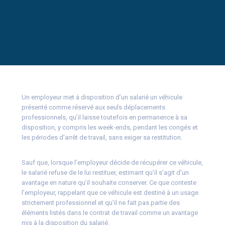
Un employeur met à disposition d’un salarié un véhicule
présenté comme réservé aux seuls déplacements
professionnels, qu’il laisse toutefois en permanence à sa
disposition, y compris les week-ends, pendant les congés et
les périodes d’arrêt de travail, sans exiger sa restitution.
Sauf que, lorsque l’employeur décide de récupérer ce véhicule,
le salarié refuse de le lui restituer, estimant qu’il s’agit d’un
avantage en nature qu’il souhaite conserver. Ce que conteste
l’employeur, rappelant que ce véhicule est destiné à un usage
strictement professionnel et qu’il ne fait pas partie des
éléments listés dans le contrat de travail comme un avantage
mis à la disposition du salarié.