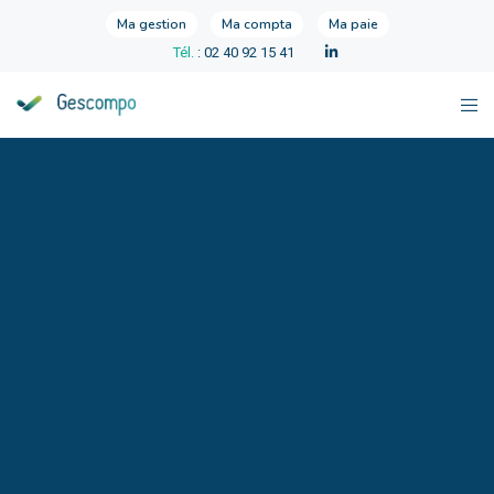
Ma gestion
Ma compta
Ma paie
Tél.
: 02 40 92 15 41