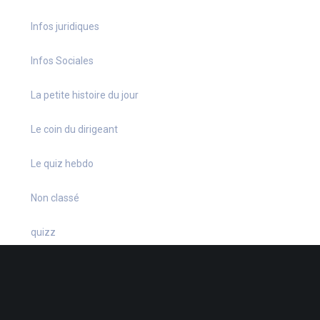
Infos juridiques
Infos Sociales
La petite histoire du jour
Le coin du dirigeant
Le quiz hebdo
Non classé
quizz