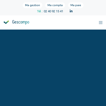
Ma gestion
Ma compta
Ma paie
Tél.
: 02 40 92 15 41