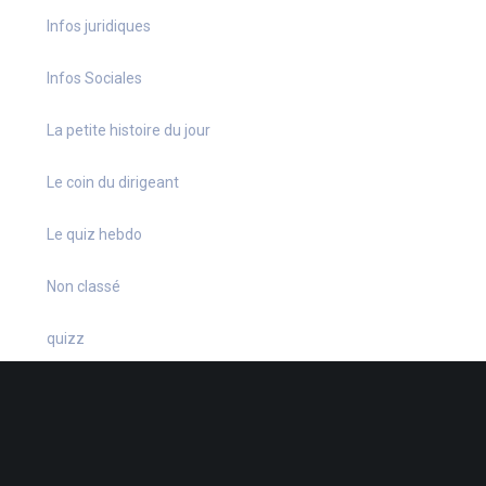
Infos juridiques
Infos Sociales
La petite histoire du jour
Le coin du dirigeant
Le quiz hebdo
Non classé
quizz