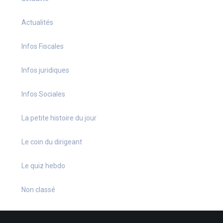
Actualités
Infos Fiscales
Infos juridiques
Infos Sociales
La petite histoire du jour
Le coin du dirigeant
Le quiz hebdo
Non classé
quizz