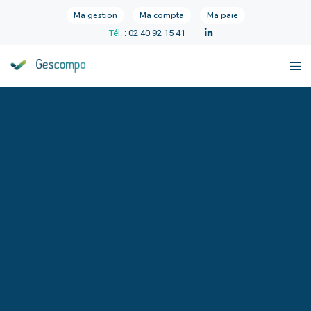
Ma gestion
Ma compta
Ma paie
Tél.
: 02 40 92 15 41