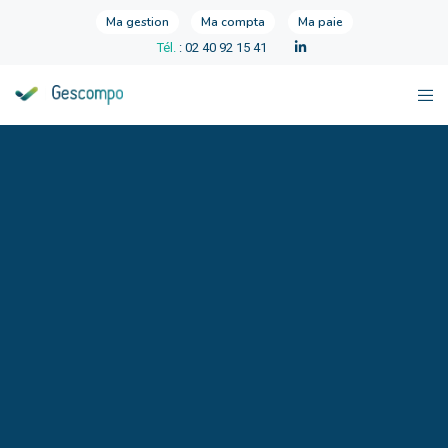
Ma gestion
Ma compta
Ma paie
Tél.
: 02 40 92 15 41