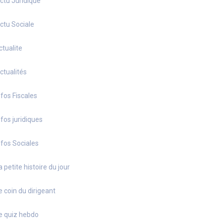
ctu Juridique
ctu Sociale
ctualite
ctualités
nfos Fiscales
nfos juridiques
nfos Sociales
a petite histoire du jour
e coin du dirigeant
e quiz hebdo