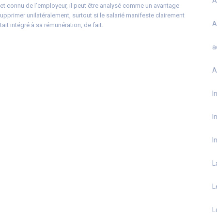
A
 et connu de l’employeur, il peut être analysé comme un avantage
supprimer unilatéralement, surtout si le salarié manifeste clairement
A
tait intégré à sa rémunération, de fait.
a
A
I
I
I
L
L
L