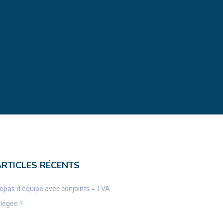
ARTICLES RÉCENTS
epas d’équipe avec conjoints = TVA
llégée ?