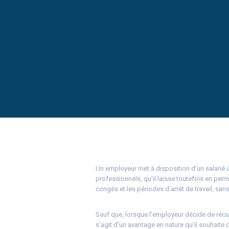
Un employeur met à disposition d’un salarié
professionnels, qu’il laisse toutefois en pe
congés et les périodes d’arrêt de travail, sans
Sauf que, lorsque l’employeur décide de récupér
s’agit d’un avantage en nature qu’il souhaite