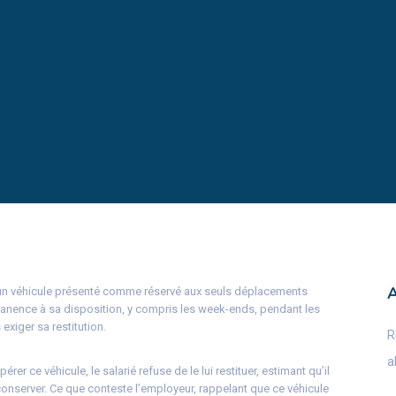
 un véhicule présenté comme réservé aux seuls déplacements
rmanence à sa disposition, y compris les week-ends, pendant les
 exiger sa restitution.
R
a
er ce véhicule, le salarié refuse de le lui restituer, estimant qu’il
 conserver. Ce que conteste l’employeur, rappelant que ce véhicule