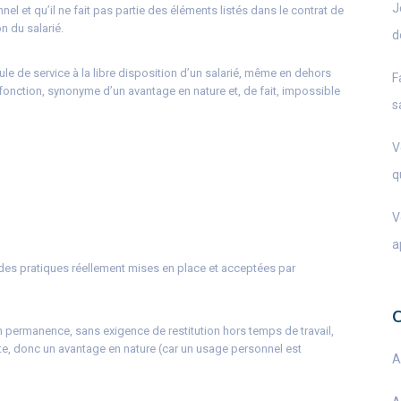
J
el et qu’il ne fait pas partie des éléments listés dans le contrat de
n du salarié.
d
cule de service à la libre disposition d’un salarié, même en dehors
F
de fonction, synonyme d’un avantage en nature et, de fait, impossible
s
V
q
V
a
des pratiques réellement mises en place et acceptées par
e en permanence, sans exigence de restitution hors temps de travail,
e, donc un avantage en nature (car un usage personnel est
A