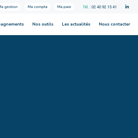
Ma gestion
Ma compta
Ma paie
Tél.
: 02 40 92 15 41
pagnements
Nos outils
Les actualités
Nous contacter