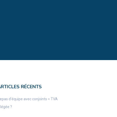
ARTICLES RÉCENTS
epas d’équipe avec conjoints = TVA
llégée ?