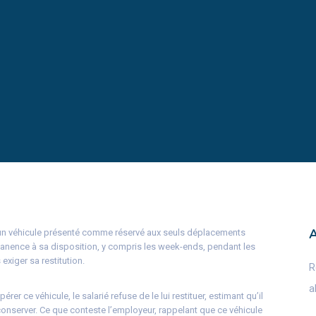
 un véhicule présenté comme réservé aux seuls déplacements
rmanence à sa disposition, y compris les week-ends, pendant les
 exiger sa restitution.
R
a
er ce véhicule, le salarié refuse de le lui restituer, estimant qu’il
 conserver. Ce que conteste l’employeur, rappelant que ce véhicule