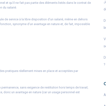
J
el et qu’il ne fait pas partie des éléments listés dans le contrat de
n du salarié.
d
cule de service à la libre disposition d’un salarié, même en dehors
D
de fonction, synonyme d’un avantage en nature et, de fait, impossible
l
V
s
D
?
des pratiques réellement mises en place et acceptées par
e en permanence, sans exigence de restitution hors temps de travail,
e, donc un avantage en nature (car un usage personnel est
A