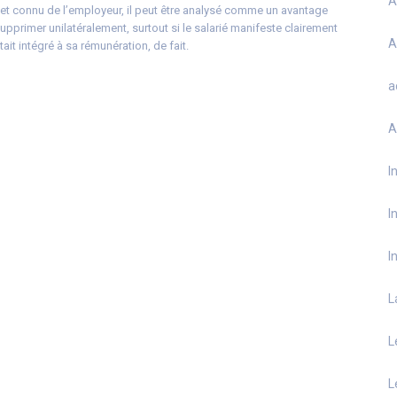
A
 et connu de l’employeur, il peut être analysé comme un avantage
supprimer unilatéralement, surtout si le salarié manifeste clairement
A
tait intégré à sa rémunération, de fait.
a
A
I
I
I
L
L
L