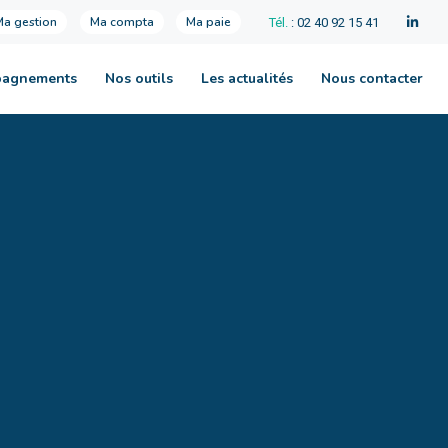
Ma gestion
Ma compta
Ma paie
Tél.
: 02 40 92 15 41
pagnements
Nos outils
Les actualités
Nous contacter