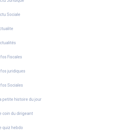
ctu Juridique
ctu Sociale
ctualite
ctualités
nfos Fiscales
nfos juridiques
nfos Sociales
a petite histoire du jour
e coin du dirigeant
e quiz hebdo