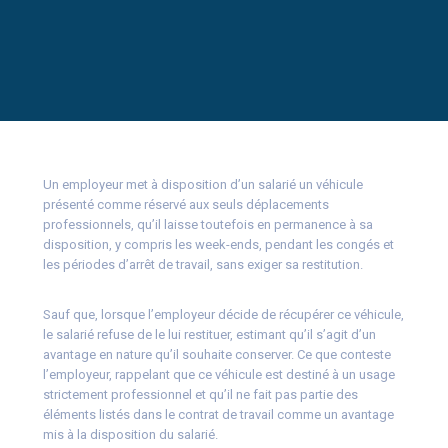
Un employeur met à disposition d’un salarié un véhicule
présenté comme réservé aux seuls déplacements
professionnels, qu’il laisse toutefois en permanence à sa
disposition, y compris les week-ends, pendant les congés et
les périodes d’arrêt de travail, sans exiger sa restitution.
Sauf que, lorsque l’employeur décide de récupérer ce véhicule,
le salarié refuse de le lui restituer, estimant qu’il s’agit d’un
avantage en nature qu’il souhaite conserver. Ce que conteste
l’employeur, rappelant que ce véhicule est destiné à un usage
strictement professionnel et qu’il ne fait pas partie des
éléments listés dans le contrat de travail comme un avantage
mis à la disposition du salarié.