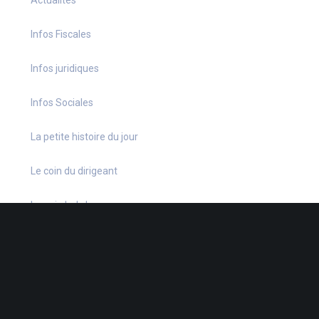
Infos Fiscales
Infos juridiques
Infos Sociales
La petite histoire du jour
Le coin du dirigeant
Le quiz hebdo
Non classé
quizz