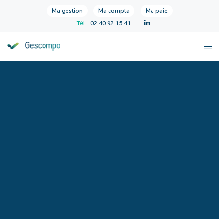
Ma gestion
Ma compta
Ma paie
Tél.
: 02 40 92 15 41