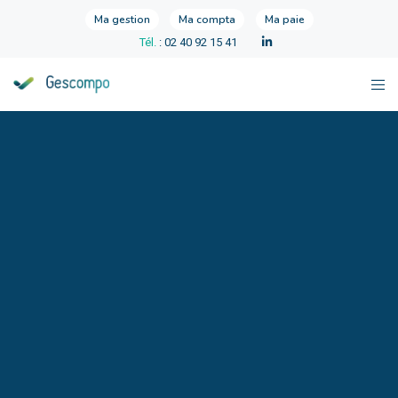
Ma gestion
Ma compta
Ma paie
Tél.
: 02 40 92 15 41