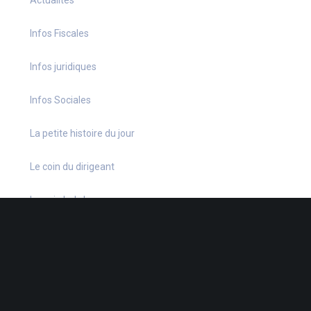
Infos Fiscales
Infos juridiques
Infos Sociales
La petite histoire du jour
Le coin du dirigeant
Le quiz hebdo
Non classé
quizz