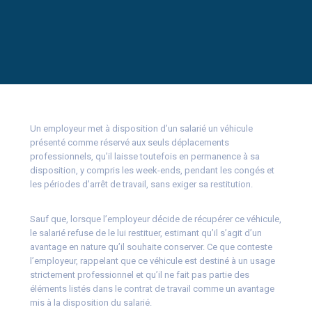
Un employeur met à disposition d’un salarié un véhicule
présenté comme réservé aux seuls déplacements
professionnels, qu’il laisse toutefois en permanence à sa
disposition, y compris les week-ends, pendant les congés et
les périodes d’arrêt de travail, sans exiger sa restitution.
Sauf que, lorsque l’employeur décide de récupérer ce véhicule,
le salarié refuse de le lui restituer, estimant qu’il s’agit d’un
avantage en nature qu’il souhaite conserver. Ce que conteste
l’employeur, rappelant que ce véhicule est destiné à un usage
strictement professionnel et qu’il ne fait pas partie des
éléments listés dans le contrat de travail comme un avantage
mis à la disposition du salarié.