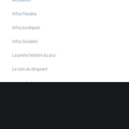
Infos Fiscales
Infos juridiques
Infos Sociales
La petite histoire du jour
Le coin du dirigeant
Le quiz hebdo
Non classé
quizz