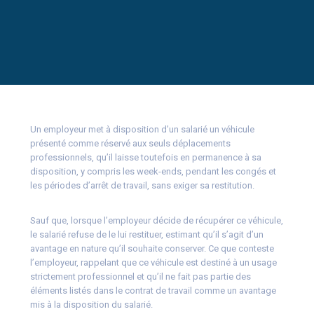
Un employeur met à disposition d’un salarié un véhicule
présenté comme réservé aux seuls déplacements
professionnels, qu’il laisse toutefois en permanence à sa
disposition, y compris les week-ends, pendant les congés et
les périodes d’arrêt de travail, sans exiger sa restitution.
Sauf que, lorsque l’employeur décide de récupérer ce véhicule,
le salarié refuse de le lui restituer, estimant qu’il s’agit d’un
avantage en nature qu’il souhaite conserver. Ce que conteste
l’employeur, rappelant que ce véhicule est destiné à un usage
strictement professionnel et qu’il ne fait pas partie des
éléments listés dans le contrat de travail comme un avantage
mis à la disposition du salarié.