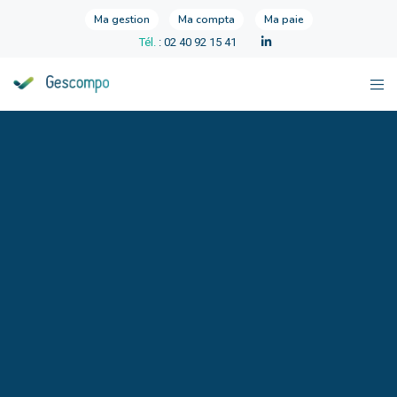
Ma gestion
Ma compta
Ma paie
Tél.
: 02 40 92 15 41