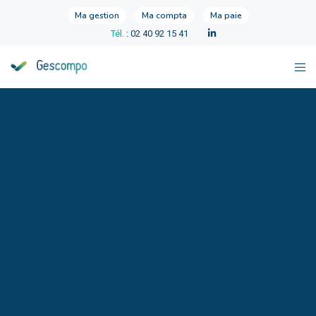
Ma gestion
Ma compta
Ma paie
Tél.
: 02 40 92 15 41