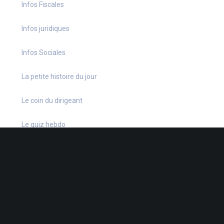
Infos Fiscales
Infos juridiques
Infos Sociales
La petite histoire du jour
Le coin du dirigeant
Le quiz hebdo
Non classé
quizz