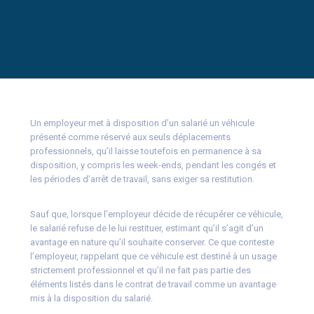
Un employeur met à disposition d’un salarié un véhicule
présenté comme réservé aux seuls déplacements
professionnels, qu’il laisse toutefois en permanence à sa
disposition, y compris les week-ends, pendant les congés et
les périodes d’arrêt de travail, sans exiger sa restitution.
Sauf que, lorsque l’employeur décide de récupérer ce véhicule,
le salarié refuse de le lui restituer, estimant qu’il s’agit d’un
avantage en nature qu’il souhaite conserver. Ce que conteste
l’employeur, rappelant que ce véhicule est destiné à un usage
strictement professionnel et qu’il ne fait pas partie des
éléments listés dans le contrat de travail comme un avantage
mis à la disposition du salarié.