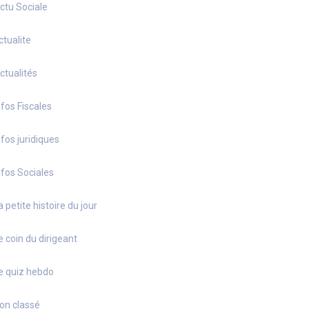
ctu Sociale
ctualite
ctualités
nfos Fiscales
nfos juridiques
nfos Sociales
a petite histoire du jour
e coin du dirigeant
e quiz hebdo
on classé