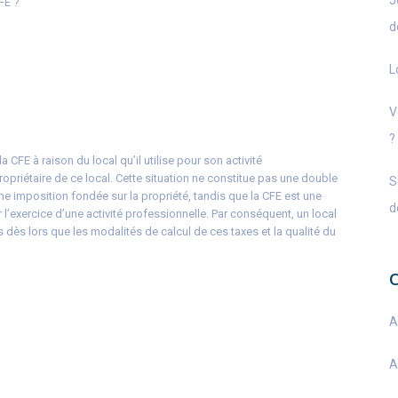
J
FE ?
d
L
V
?
la CFE à raison du local qu’il utilise pour son activité
 propriétaire de ce local. Cette situation ne constitue pas une double
S
ne imposition fondée sur la propriété, tandis que la CFE est une
d
r l’exercice d’une activité professionnelle. Par conséquent, un local
s dès lors que les modalités de calcul de ces taxes et la qualité du
A
A