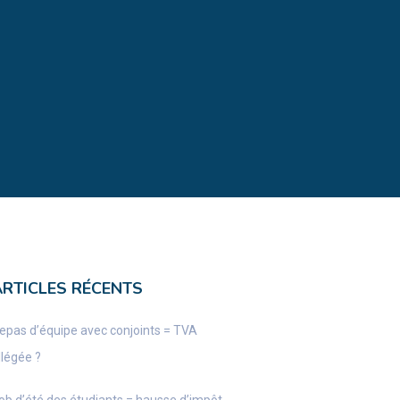
ARTICLES RÉCENTS
epas d’équipe avec conjoints = TVA
llégée ?