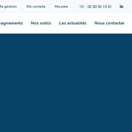
Ma gestion
Ma compta
Ma paie
Tél.
: 02 40 92 15 41
pagnements
Nos outils
Les actualités
Nous contacter