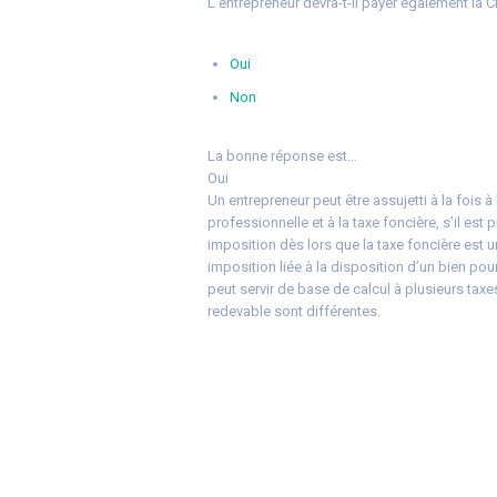
L’entrepreneur devra-t-il payer également la C
Oui
Non
La bonne réponse est…
Oui
Un entrepreneur peut être assujetti à la fois à 
professionnelle et à la taxe foncière, s’il est
imposition dès lors que la taxe foncière est u
imposition liée à la disposition d’un bien pou
peut servir de base de calcul à plusieurs taxe
redevable sont différentes.