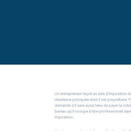
Un entrepreneur reçoit un avis d’imposition de
résidence principale dont il est propriétaire. 
demande s’il sera aussi tenu de payer la cotis
bureau qu’il occupe à titre professionnel dan
imposition.