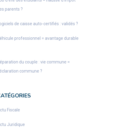
ob d’été des étudiants = hausse d’impôt
es parents ?
ogiciels de caisse auto-certifiés : validés ?
éhicule professionnel = avantage durable
éparation du couple : vie commune =
éclaration commune ?
CATÉGORIES
ctu Fiscale
ctu Juridique