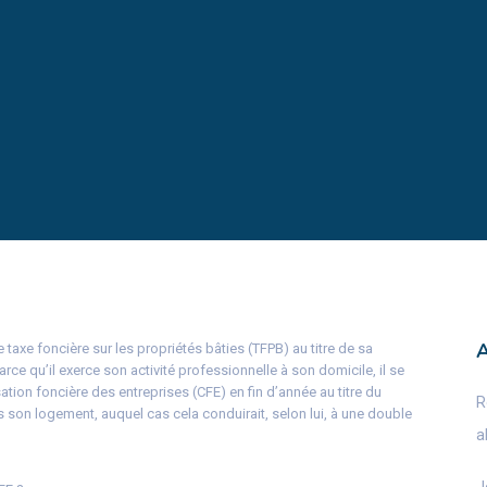
 taxe foncière sur les propriétés bâties (TFPB) au titre de sa
Parce qu’il exerce son activité professionnelle à son domicile, il se
ation foncière des entreprises (CFE) en fin d’année au titre du
R
s son logement, auquel cas cela conduirait, selon lui, à une double
a