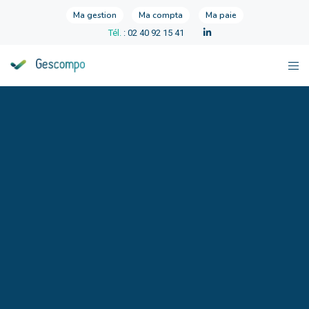
Ma gestion
Ma compta
Ma paie
Tél.
: 02 40 92 15 41