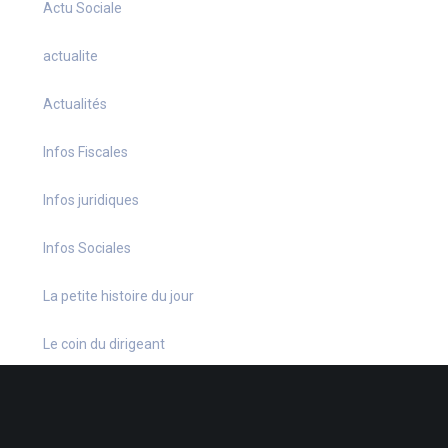
Actu Sociale
actualite
Actualités
Infos Fiscales
Infos juridiques
Infos Sociales
La petite histoire du jour
Le coin du dirigeant
Le quiz hebdo
Non classé