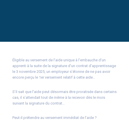
Éligible au versement de l’aide unique à l’embauche d’un
apprenti à la suite de la signature d’un contrat d’apprentissage
le 3 novembre 2025, un employeur s’étonne de ne pas avoir
encore perçu le 1er versement relatif à cette aide…
S’il sait que l’aide peut désormais être proratisée dans certains
cas, il s’attendait tout de même à la recevoir dès le mois
suivant la signature du contrat…
Peut-il prétendre au versement immédiat de l’aide ?