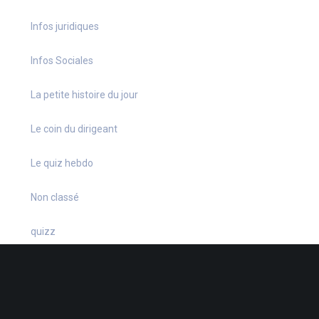
Infos juridiques
Infos Sociales
La petite histoire du jour
Le coin du dirigeant
Le quiz hebdo
Non classé
quizz