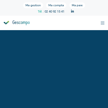
Ma gestion
Ma compta
Ma paie
Tél.
: 02 40 92 15 41