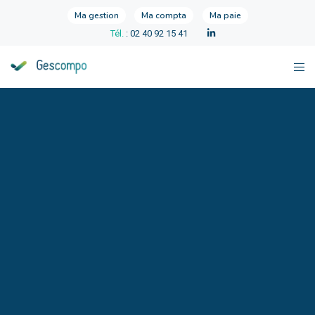
Ma gestion
Ma compta
Ma paie
Tél.
: 02 40 92 15 41