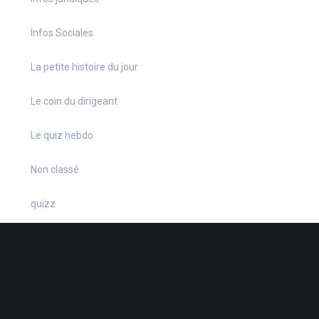
Infos Sociales
La petite histoire du jour
Le coin du dirigeant
Le quiz hebdo
Non classé
quizz