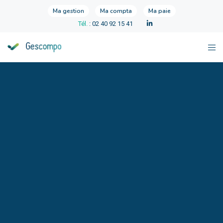
Ma gestion
Ma compta
Ma paie
Tél.
: 02 40 92 15 41