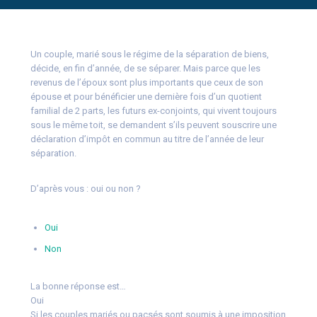
Un couple, marié sous le régime de la séparation de biens,
décide, en fin d’année, de se séparer. Mais parce que les
revenus de l’époux sont plus importants que ceux de son
épouse et pour bénéficier une dernière fois d’un quotient
familial de 2 parts, les futurs ex-conjoints, qui vivent toujours
sous le même toit, se demandent s’ils peuvent souscrire une
déclaration d’impôt en commun au titre de l’année de leur
séparation.
D’après vous : oui ou non ?
Oui
Non
La bonne réponse est…
Oui
Si les couples mariés ou pacsés sont soumis à une imposition