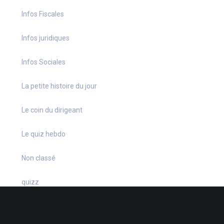
Infos Fiscales
Infos juridiques
Infos Sociales
La petite histoire du jour
Le coin du dirigeant
Le quiz hebdo
Non classé
quizz