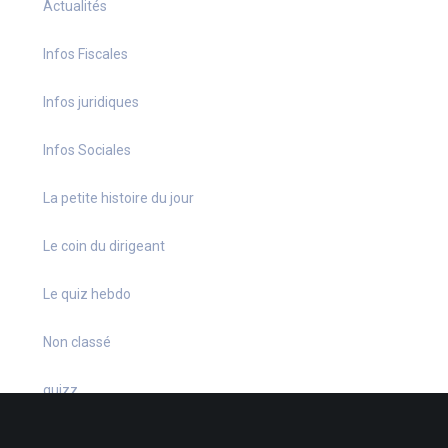
Actualités
Infos Fiscales
Infos juridiques
Infos Sociales
La petite histoire du jour
Le coin du dirigeant
Le quiz hebdo
Non classé
quizz