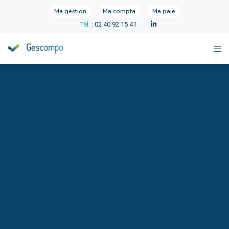
Ma gestion
Ma compta
Ma paie
Tél.
: 02 40 92 15 41