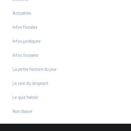
Actualités
Infos Fiscales
Infos juridiques
Infos Sociales
La petite histoire du jour
Le coin du dirigeant
Le quiz hebdo
Non classé
quizz