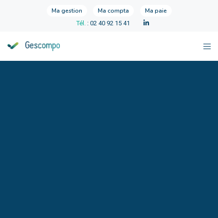
Ma gestion
Ma compta
Ma paie
Tél.
: 02 40 92 15 41