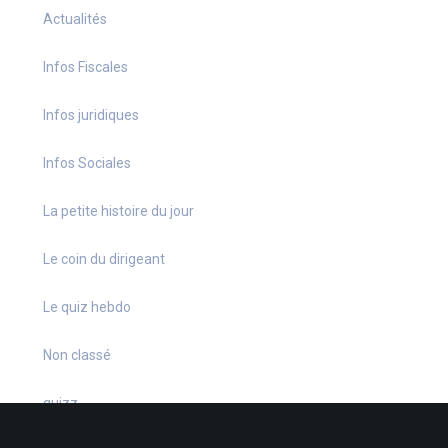
Actualités
Infos Fiscales
Infos juridiques
Infos Sociales
La petite histoire du jour
Le coin du dirigeant
Le quiz hebdo
Non classé
quizz