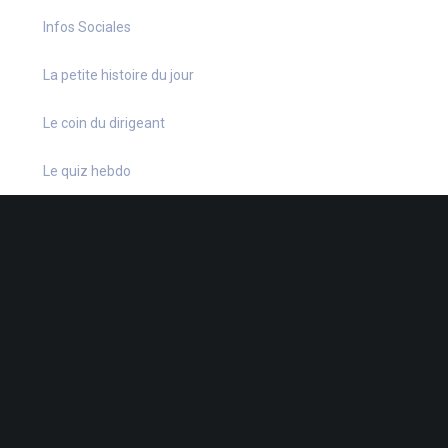
Infos Sociales
La petite histoire du jour
Le coin du dirigeant
Le quiz hebdo
Non classé
quizz