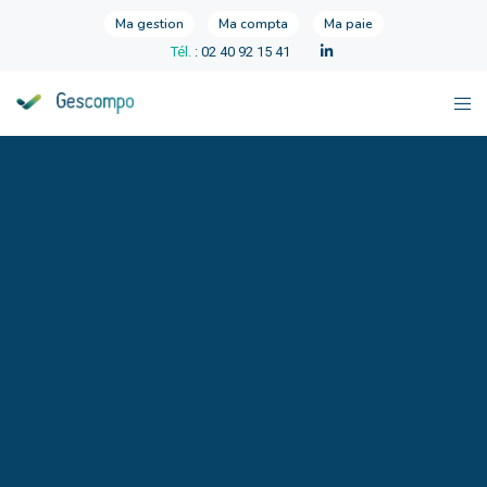
Ma gestion
Ma compta
Ma paie
Tél.
: 02 40 92 15 41