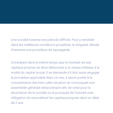
Une société traverse une période difficile. Pour y remédier
dans les meilleures conditions possibles, le dirigeant décide
d’entamer une procédure de sauvegarde.
Constatant dans le même temps que le montant de ses
capitaux propres se situe désormais à un niveau inférieur à la
moitié du capital social, il se demande s’il doit aussi engager
la procédure applicable dans ce cas, à savoir porter à la
connaissance des tiers cette situation en convoquant une
assemblée générale extraordinaire afin de voter pour la
dissolution de la société ou la poursuite de l’activité avec
obligation de reconstituer les capitaux propres dans un délai
de 2 ans.