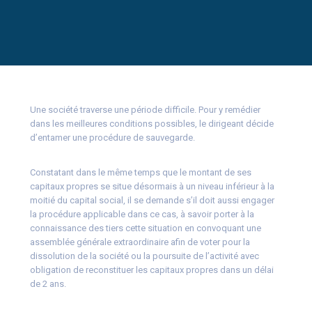
Une société traverse une période difficile. Pour y remédier
dans les meilleures conditions possibles, le dirigeant décide
d’entamer une procédure de sauvegarde.
Constatant dans le même temps que le montant de ses
capitaux propres se situe désormais à un niveau inférieur à la
moitié du capital social, il se demande s’il doit aussi engager
la procédure applicable dans ce cas, à savoir porter à la
connaissance des tiers cette situation en convoquant une
assemblée générale extraordinaire afin de voter pour la
dissolution de la société ou la poursuite de l’activité avec
obligation de reconstituer les capitaux propres dans un délai
de 2 ans.