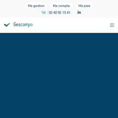
Ma gestion
Ma compta
Ma paie
Tél.
: 02 40 92 15 41