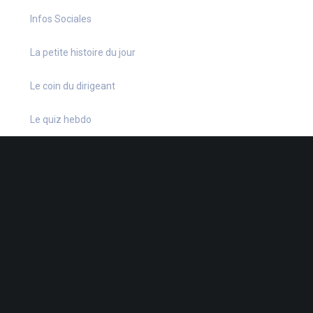
Infos Sociales
La petite histoire du jour
Le coin du dirigeant
Le quiz hebdo
Non classé
quizz