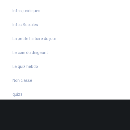
Infos juridiques
Infos Sociales
La petite histoire du jour
Le coin du dirigeant
Le quiz hebdo
Non classé
quizz