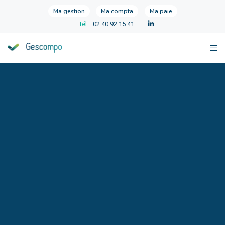
Ma gestion
Ma compta
Ma paie
Tél.
: 02 40 92 15 41