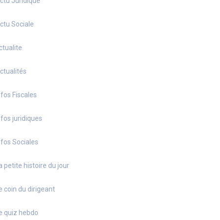
ctu Juridique
ctu Sociale
ctualite
ctualités
nfos Fiscales
nfos juridiques
nfos Sociales
a petite histoire du jour
e coin du dirigeant
e quiz hebdo