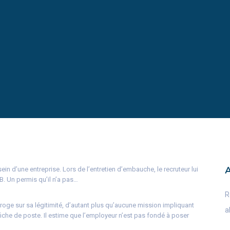
ein d’une entreprise. Lors de l’entretien d’embauche, le recruteur lui
. Un permis qu’il n’a pas…
R
rroge sur sa légitimité, d’autant plus qu’aucune mission impliquant
a
che de poste. Il estime que l’employeur n’est pas fondé à poser