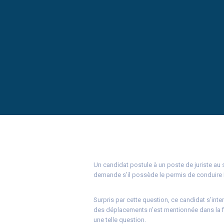
Un candidat postule à un poste de juriste au s
demande s’il possède le permis de conduire B
Surpris par cette question, ce candidat s’inte
des déplacements n’est mentionnée dans la fi
une telle question.