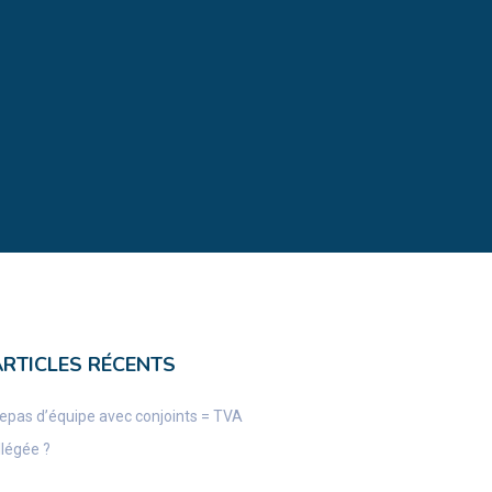
ARTICLES RÉCENTS
epas d’équipe avec conjoints = TVA
llégée ?