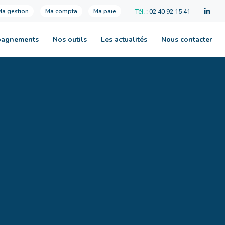
Ma gestion
Ma compta
Ma paie
Tél.
: 02 40 92 15 41
pagnements
Nos outils
Les actualités
Nous contacter