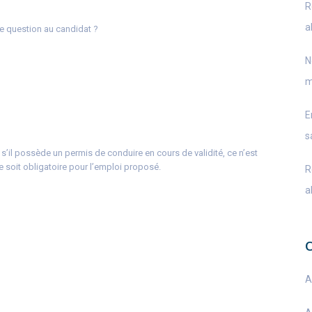
R
a
lle question au candidat ?
N
m
E
s
 s’il possède un permis de conduire en cours de validité, ce n’est
e soit obligatoire pour l’emploi proposé.
R
a
A