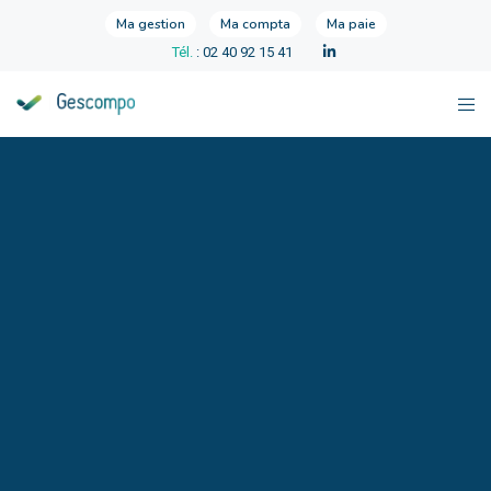
Ma gestion
Ma compta
Ma paie
Tél.
: 02 40 92 15 41