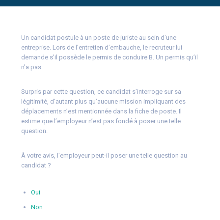
Un candidat postule à un poste de juriste au sein d’une
entreprise. Lors de l’entretien d’embauche, le recruteur lui
demande s’il possède le permis de conduire B. Un permis qu’il
n’a pas…
Surpris par cette question, ce candidat s’interroge sur sa
légitimité, d’autant plus qu’aucune mission impliquant des
déplacements n’est mentionnée dans la fiche de poste. Il
estime que l’employeur n’est pas fondé à poser une telle
question.
À votre avis, l’employeur peut-il poser une telle question au
candidat ?
Oui
Non