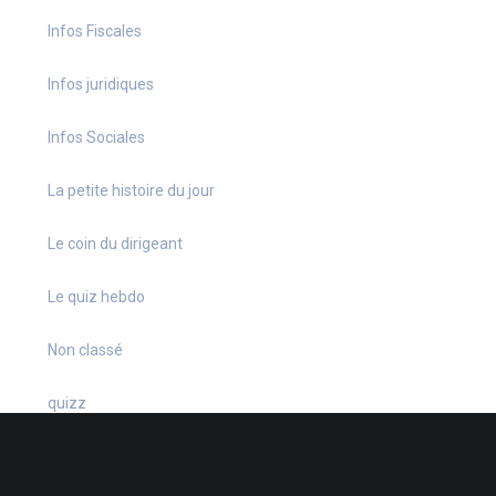
Infos Fiscales
Infos juridiques
Infos Sociales
La petite histoire du jour
Le coin du dirigeant
Le quiz hebdo
Non classé
quizz