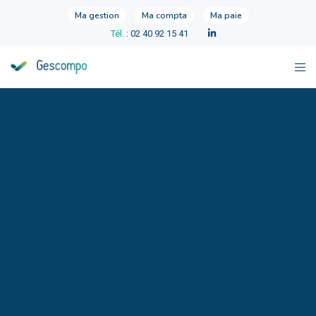
Ma gestion
Ma compta
Ma paie
Tél.
: 02 40 92 15 41