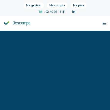
Ma gestion
Ma compta
Ma paie
Tél.
: 02 40 92 15 41