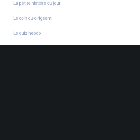
La petite histoire du jour
Le coin du dirigeant
Le quiz hebdo
Non classé
quizz
38 Rue de la Dutée
-
44802 St-Herblain
-
02 40 92 15 41
-