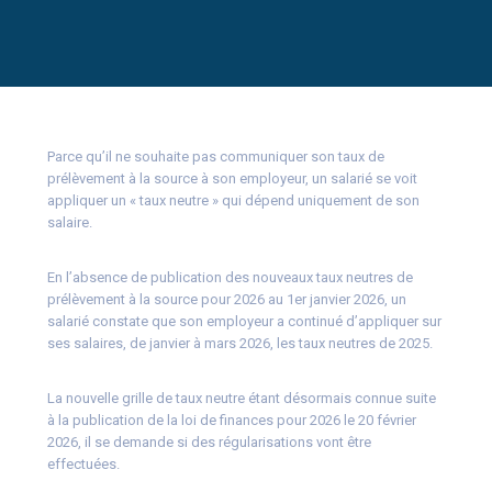
Parce qu’il ne souhaite pas communiquer son taux de
prélèvement à la source à son employeur, un salarié se voit
appliquer un « taux neutre » qui dépend uniquement de son
salaire.
En l’absence de publication des nouveaux taux neutres de
prélèvement à la source pour 2026 au 1er janvier 2026, un
salarié constate que son employeur a continué d’appliquer sur
ses salaires, de janvier à mars 2026, les taux neutres de 2025.
La nouvelle grille de taux neutre étant désormais connue suite
à la publication de la loi de finances pour 2026 le 20 février
2026, il se demande si des régularisations vont être
effectuées.