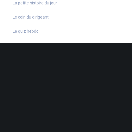
La petite histoire du jour
Le coin du dirigeant
Le quiz hebdo
Non classé
quizz
38 Rue de la Dutée
-
44802 St-Herblain
-
02 40 92 15 41
-