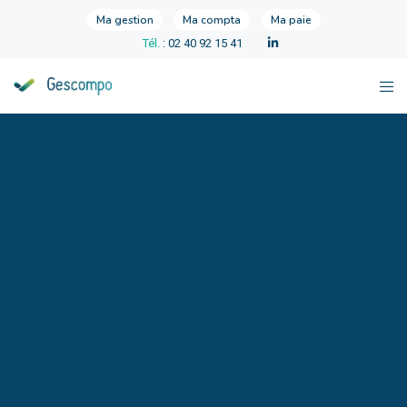
Ma gestion
Ma compta
Ma paie
Tél.
: 02 40 92 15 41