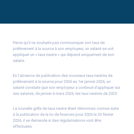
Parce qu’il ne souhaite pas communiquer son taux de
prélèvement à la source à son employeur, un salarié se voit
appliquer un « taux neutre » qui dépend uniquement de son
salaire.
En l’absence de publication des nouveaux taux neutres de
prélèvement à la source pour 2026 au 1er janvier 2026, un
salarié constate que son employeur a continué d’appliquer sur
ses salaires, de janvier à mars 2026, les taux neutres de 2025.
La nouvelle grille de taux neutre étant désormais connue suite
à la publication de la loi de finances pour 2026 le 20 février
2026, il se demande si des régularisations vont être
effectuées.