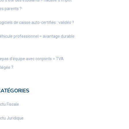
ob d’été des étudiants = hausse d’impôt
es parents ?
ogiciels de caisse auto-certifiés : validés ?
éhicule professionnel = avantage durable
epas d’équipe avec conjoints = TVA
llégée ?
CATÉGORIES
ctu Fiscale
ctu Juridique