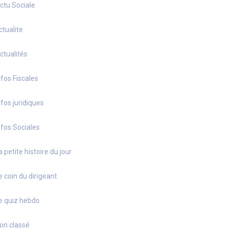
ctu Sociale
ctualite
ctualités
nfos Fiscales
nfos juridiques
nfos Sociales
a petite histoire du jour
e coin du dirigeant
e quiz hebdo
on classé