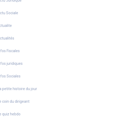
ctu Juridique
ctu Sociale
ctualite
ctualités
nfos Fiscales
nfos juridiques
nfos Sociales
a petite histoire du jour
e coin du dirigeant
e quiz hebdo