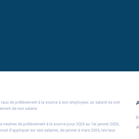
taux de prélèvement à la source à son employeur, un salarié se voit
uement de son salaire.
R
x neutres de prélèvement à la source pour 2026 au 1er janvier 2026,
a
nué d’appliquer sur ses salaires, de janvier à mars 2026, les taux