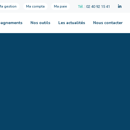
Ma gestion
Ma compta
Ma paie
Tél.
: 02 40 92 15 41
pagnements
Nos outils
Les actualités
Nous contacter