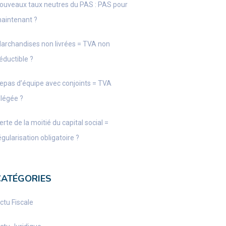
ouveaux taux neutres du PAS : PAS pour
aintenant ?
archandises non livrées = TVA non
éductible ?
epas d’équipe avec conjoints = TVA
llégée ?
erte de la moitié du capital social =
égularisation obligatoire ?
CATÉGORIES
ctu Fiscale