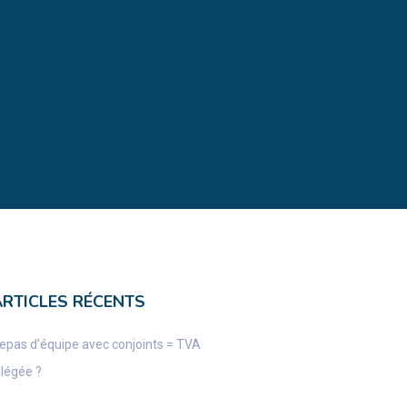
ARTICLES RÉCENTS
epas d’équipe avec conjoints = TVA
llégée ?