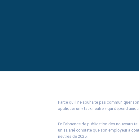
Parce qu’il ne souhaite pas communiquer son 
appliquer un « taux neutre » qui dépend uniq
En l’absence de publication des nouveaux tau
un salarié constate que son employeur a conti
neutres de 2025.