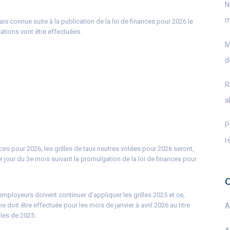
N
m
ais connue suite à la publication de la loi de finances pour 2026 le
sations vont être effectuées.
M
d
R
a
P
r
ances pour 2026, les grilles de taux neutres votées pour 2026 seront,
 jour du 3e mois suivant la promulgation de la loi de finances pour
employeurs doivent continuer d’appliquer les grilles 2025 et ce,
e doit être effectuée pour les mois de janvier à avril 2026 au titre
A
lles de 2025.