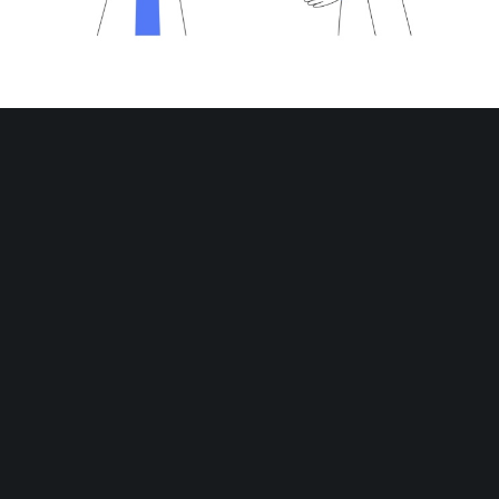
ARTICLES RÉCENTS
Repas d’équipe avec conjoints = TVA allégée ?
Job d’été des étudiants = hausse d’impôt des parents ?
Perte de la moitié du capital social = régularisation
obligatoire ?
Facturation électronique : réforme en vue, sanction à