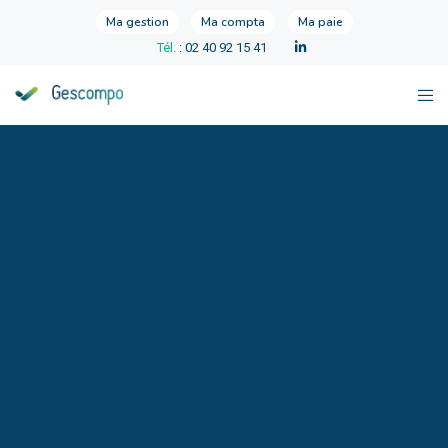
Ma gestion
Ma compta
Ma paie
Tél.
: 02 40 92 15 41