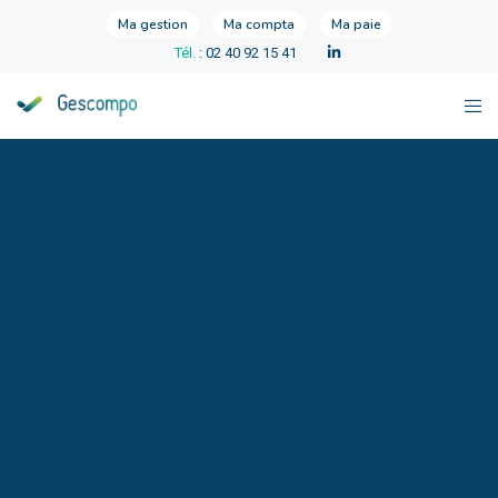
Ma gestion
Ma compta
Ma paie
Tél.
: 02 40 92 15 41