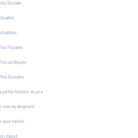
ctu Sociale
ctualite
ctualités
nfos Fiscales
nfos juridiques
nfos Sociales
a petite histoire du jour
e coin du dirigeant
e quiz hebdo
on classé