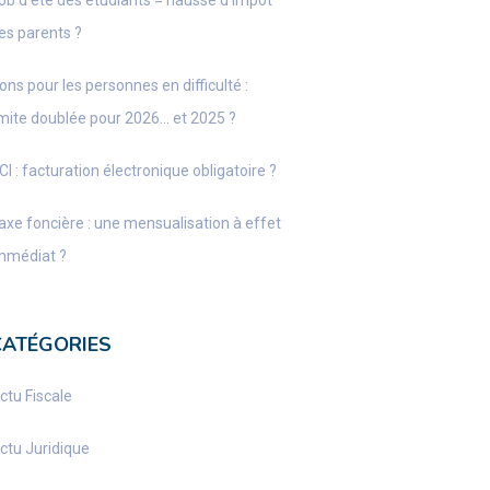
ob d’été des étudiants = hausse d’impôt
es parents ?
ons pour les personnes en difficulté :
imite doublée pour 2026… et 2025 ?
CI : facturation électronique obligatoire ?
axe foncière : une mensualisation à effet
mmédiat ?
CATÉGORIES
ctu Fiscale
ctu Juridique