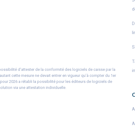
J
d
D
l
S
T
ossibilité d’attester de la conformité des logiciels de caisse par la
i
r autant cette mesure ne devait entrer en vigueur qu’à compter du 1er
our 2026 a rétabli la possibilité pour les éditeurs de logiciels de
lution via une attestation individuelle.
A
A