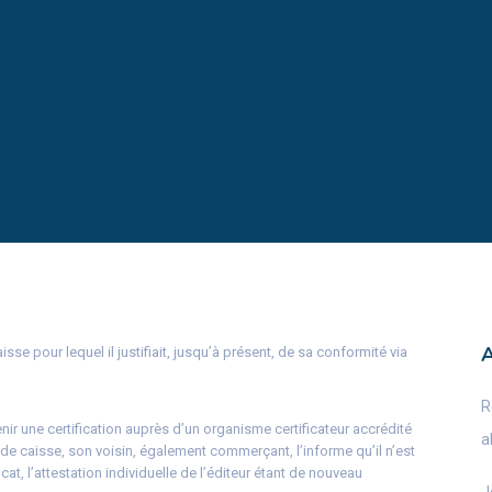
se pour lequel il justifiait, jusqu’à présent, de sa conformité via
R
ir une certification auprès d’un organisme certificateur accrédité
a
l de caisse, son voisin, également commerçant, l’informe qu’il n’est
at, l’attestation individuelle de l’éditeur étant de nouveau