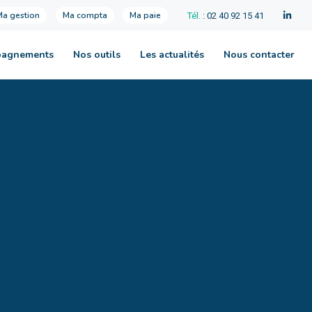
Ma gestion
Ma compta
Ma paie
Tél.
: 02 40 92 15 41
pagnements
Nos outils
Les actualités
Nous contacter