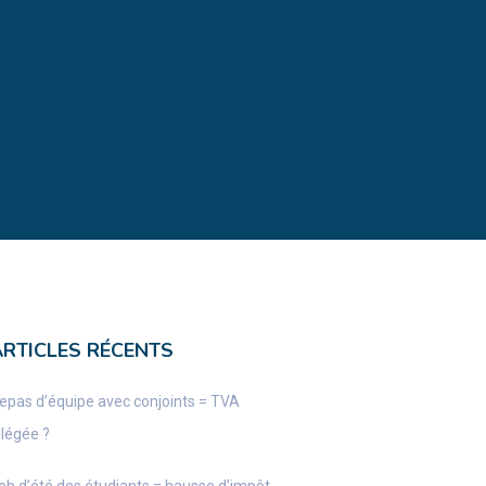
ARTICLES RÉCENTS
epas d’équipe avec conjoints = TVA
llégée ?