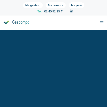
Ma gestion
Ma compta
Ma paie
Tél.
: 02 40 92 15 41