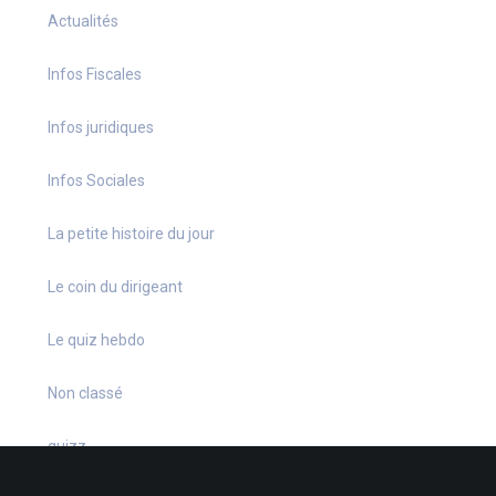
Actualités
Infos Fiscales
Infos juridiques
Infos Sociales
La petite histoire du jour
Le coin du dirigeant
Le quiz hebdo
Non classé
quizz