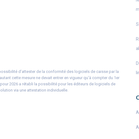
N
m
S
R
a
D
ossibilité d’attester de la conformité des logiciels de caisse par la
l
r autant cette mesure ne devait entrer en vigueur qu’à compter du 1er
our 2026 a rétabli la possibilité pour les éditeurs de logiciels de
lution via une attestation individuelle.
A
A