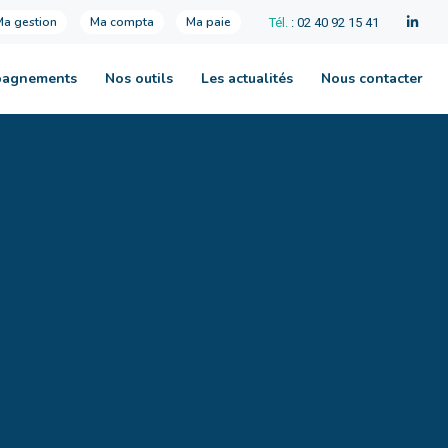
Ma gestion
Ma compta
Ma paie
Tél.
: 02 40 92 15 41
pagnements
Nos outils
Les actualités
Nous contacter