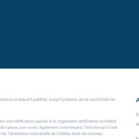
se pour lequel il justifiait, jusqu’à présent, de sa conformité via
R
ir une certification auprès d’un organisme certificateur accrédité
a
l de caisse, son voisin, également commerçant, l’informe qu’il n’est
at, l’attestation individuelle de l’éditeur étant de nouveau