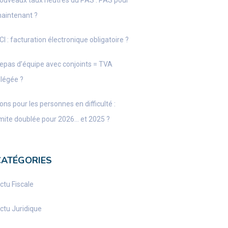
ouveaux taux neutres du PAS : PAS pour
aintenant ?
CI : facturation électronique obligatoire ?
epas d’équipe avec conjoints = TVA
llégée ?
ons pour les personnes en difficulté :
imite doublée pour 2026… et 2025 ?
CATÉGORIES
ctu Fiscale
ctu Juridique