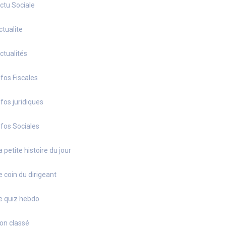
ctu Sociale
ctualite
ctualités
nfos Fiscales
nfos juridiques
nfos Sociales
a petite histoire du jour
e coin du dirigeant
e quiz hebdo
on classé