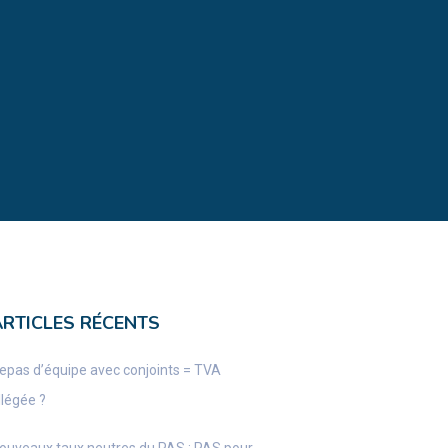
ARTICLES RÉCENTS
epas d’équipe avec conjoints = TVA
llégée ?