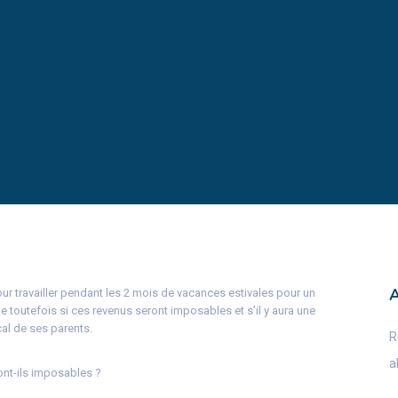
our travailler pendant les 2 mois de vacances estivales pour un
e toutefois si ces revenus seront imposables et s’il y aura une
cal de ses parents.
R
a
ont-ils imposables ?