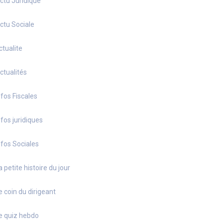
ctu Juridique
ctu Sociale
ctualite
ctualités
nfos Fiscales
nfos juridiques
nfos Sociales
a petite histoire du jour
e coin du dirigeant
e quiz hebdo