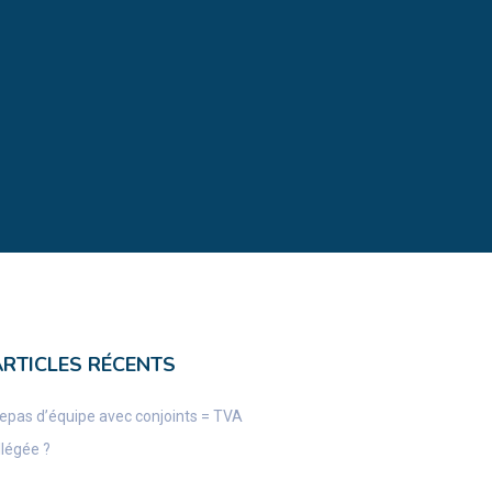
ARTICLES RÉCENTS
epas d’équipe avec conjoints = TVA
llégée ?