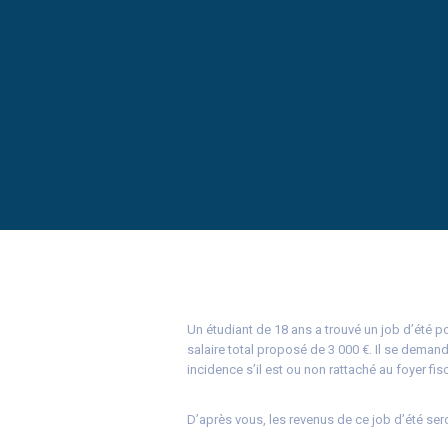
Un étudiant de 18 ans a trouvé un job d’été p
salaire total proposé de 3 000 €. Il se demand
incidence s’il est ou non rattaché au foyer fis
D’après vous, les revenus de ce job d’été ser