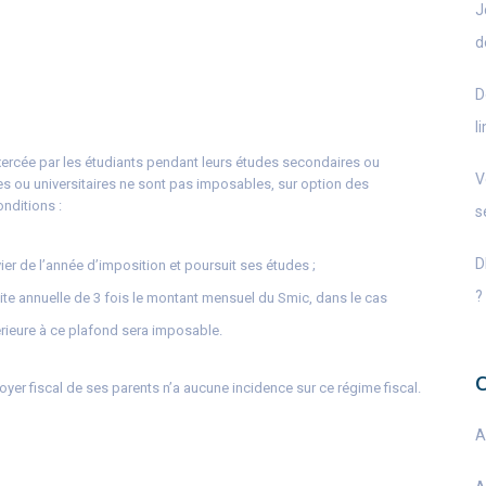
J
d
D
l
 exercée par les étudiants pendant leurs études secondaires ou
V
s ou universitaires ne sont pas imposables, sur option des
onditions :
s
D
ier de l’année d’imposition et poursuit ses études ;
?
mite annuelle de 3 fois le montant mensuel du Smic, dans le cas
érieure à ce plafond sera imposable.
foyer fiscal de ses parents n’a aucune incidence sur ce régime fiscal.
A