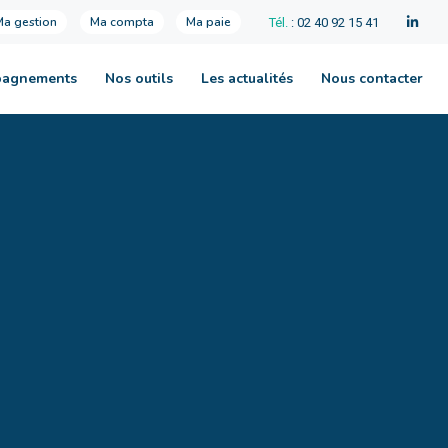
Ma gestion
Ma compta
Ma paie
Tél.
: 02 40 92 15 41
pagnements
Nos outils
Les actualités
Nous contacter