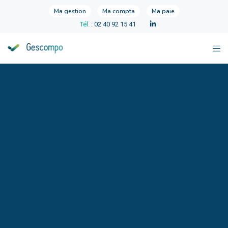
Ma gestion
Ma compta
Ma paie
Tél.
: 02 40 92 15 41