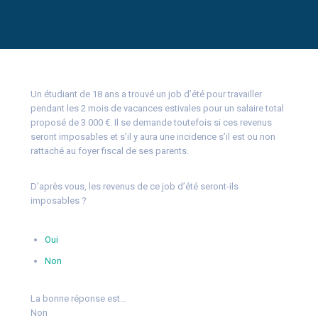
Un étudiant de 18 ans a trouvé un job d’été pour travailler
pendant les 2 mois de vacances estivales pour un salaire total
proposé de 3 000 €. Il se demande toutefois si ces revenus
seront imposables et s’il y aura une incidence s’il est ou non
rattaché au foyer fiscal de ses parents.
D’après vous, les revenus de ce job d’été seront-ils
imposables ?
Oui
Non
La bonne réponse est…
Non