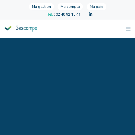
Ma gestion
Ma compta
Ma paie
Tél.
: 02 40 92 15 41