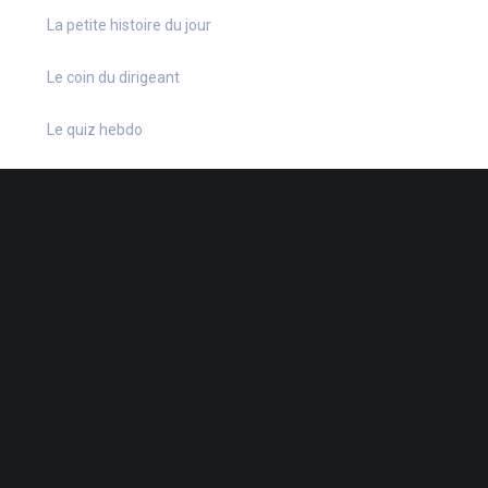
La petite histoire du jour
Le coin du dirigeant
Le quiz hebdo
Non classé
quizz