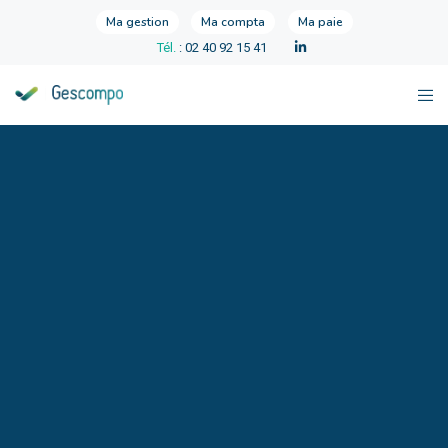
Ma gestion
Ma compta
Ma paie
Tél.
: 02 40 92 15 41