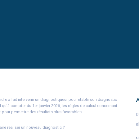
dre a fait intervenir un diagnostiqueur pour établir son diagnostic
 qu’à compter du 1er janvier 2026, les règles de calcul concernant
t pour permettre des résultats plus favorables.
R
a
faire réaliser un nouveau diagnostic ?