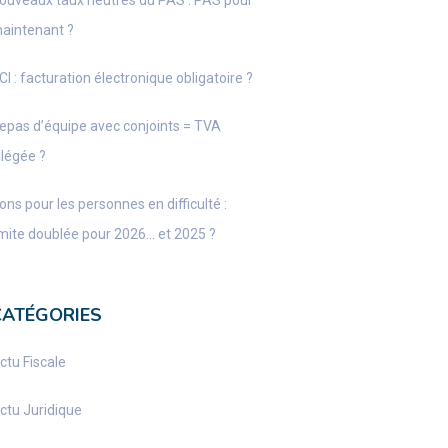
ouveaux taux neutres du PAS : PAS pour
aintenant ?
CI : facturation électronique obligatoire ?
epas d’équipe avec conjoints = TVA
llégée ?
ons pour les personnes en difficulté :
imite doublée pour 2026… et 2025 ?
CATÉGORIES
ctu Fiscale
ctu Juridique