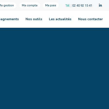
Ma gestion
Ma compta
Ma paie
Tél.
: 02 40 92 15 41
pagnements
Nos outils
Les actualités
Nous contacter