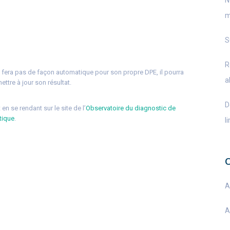
N
m
S
R
e fera pas de façon automatique pour son propre DPE, il pourra
a
ttre à jour son résultat.
D
en se rendant sur le site de l’
Observatoire du diagnostic de
tique
.
l
A
A