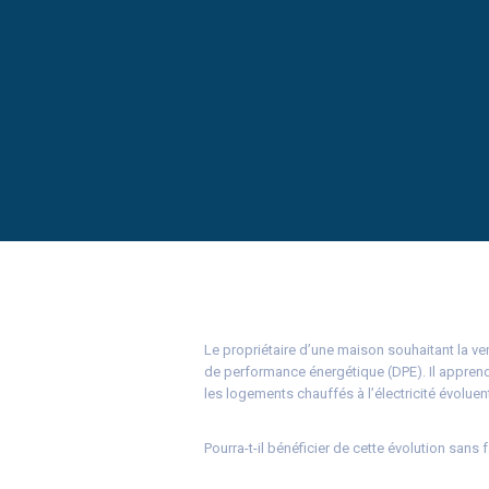
Le propriétaire d’une maison souhaitant la ven
de performance énergétique (DPE). Il apprend
les logements chauffés à l’électricité évoluen
Pourra-t-il bénéficier de cette évolution sans 