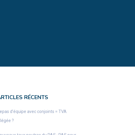
ARTICLES RÉCENTS
epas d’équipe avec conjoints = TVA
llégée ?