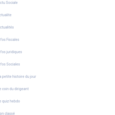
ctu Sociale
ctualite
ctualités
nfos Fiscales
nfos juridiques
nfos Sociales
a petite histoire du jour
e coin du dirigeant
e quiz hebdo
on classé