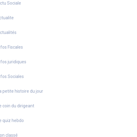
ctu Sociale
ctualite
ctualités
nfos Fiscales
nfos juridiques
nfos Sociales
a petite histoire du jour
e coin du dirigeant
e quiz hebdo
on classé