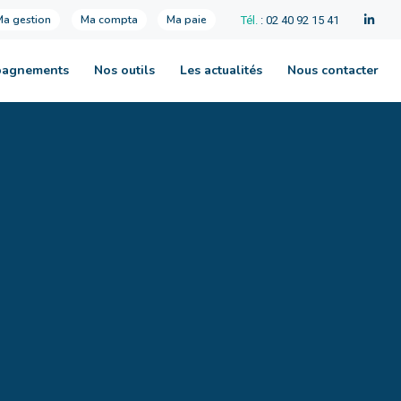
Ma gestion
Ma compta
Ma paie
Tél.
: 02 40 92 15 41
pagnements
Nos outils
Les actualités
Nous contacter