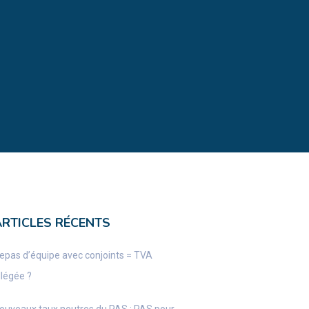
ARTICLES RÉCENTS
epas d’équipe avec conjoints = TVA
llégée ?