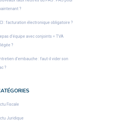
ouveaux taux neutres du PAS : PAS pour
aintenant ?
CI : facturation électronique obligatoire ?
epas d’équipe avec conjoints = TVA
llégée ?
ntretien d’embauche : faut-il vider son
ac ?
CATÉGORIES
ctu Fiscale
ctu Juridique