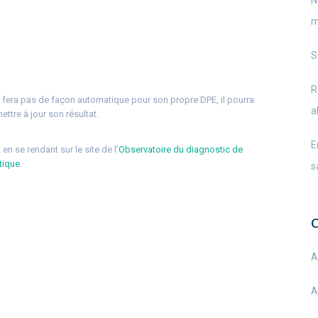
N
m
S
R
e fera pas de façon automatique pour son propre DPE, il pourra
a
ttre à jour son résultat.
E
en se rendant sur le site de l’
Observatoire du diagnostic de
tique
.
s
A
A