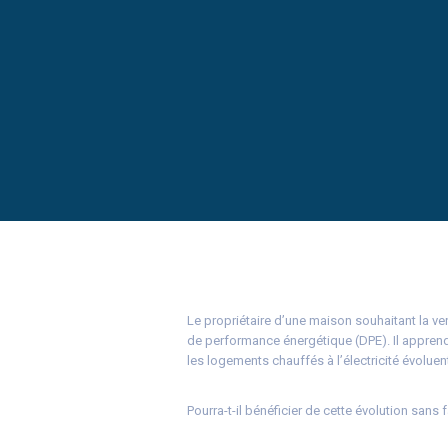
Le propriétaire d’une maison souhaitant la ven
de performance énergétique (DPE). Il apprend
les logements chauffés à l’électricité évoluen
Pourra-t-il bénéficier de cette évolution sans 