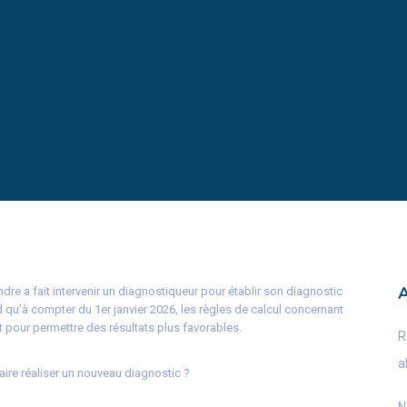
dre a fait intervenir un diagnostiqueur pour établir son diagnostic
 qu’à compter du 1er janvier 2026, les règles de calcul concernant
t pour permettre des résultats plus favorables.
R
a
faire réaliser un nouveau diagnostic ?